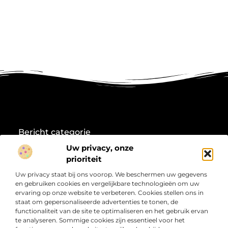
Bericht categorie
Uw privacy, onze
prioriteit
Onze informatie
Uw privacy staat bij ons voorop. We beschermen uw gegevens
en gebruiken cookies en vergelijkbare technologieën om uw
Koop backlinks: Wat je moet weten voordat je investeert in linkbuilding
Linkbuilding en geld verdienen: jouw weg naar online inkomsten
ervaring op onze website te verbeteren. Cookies stellen ons in
staat om gepersonaliseerde advertenties te tonen, de
Over
“Jouw Startpunt voor Informatie en Inspiratie”
Duik in
functionaliteit van de site te optimaliseren en het gebruik ervan
Bedrijf
pakkende artikelen, frisse perspectieven en inhoud die
te analyseren. Sommige cookies zijn essentieel voor het
écht iets toevoegt. Welkom bij Web-Raketa.nl – dé plek