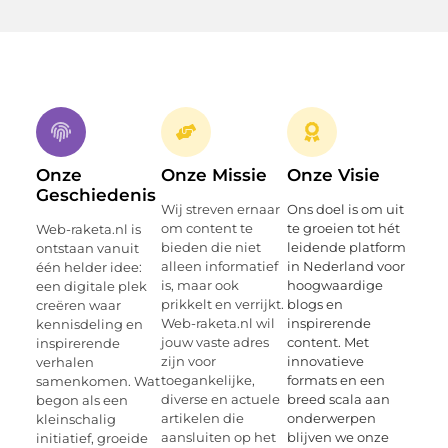
Onze
Onze Missie
Onze Visie
Geschiedenis
Wij streven ernaar
Ons doel is om uit
om content te
te groeien tot hét
Web-raketa.nl is
bieden die niet
leidende platform
ontstaan vanuit
alleen informatief
in Nederland voor
één helder idee:
is, maar ook
hoogwaardige
een digitale plek
prikkelt en verrijkt.
blogs en
creëren waar
Web-raketa.nl wil
inspirerende
kennisdeling en
jouw vaste adres
content. Met
inspirerende
zijn voor
innovatieve
verhalen
toegankelijke,
formats en een
samenkomen. Wat
diverse en actuele
breed scala aan
begon als een
artikelen die
onderwerpen
kleinschalig
aansluiten op het
blijven we onze
initiatief, groeide