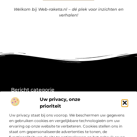
Welkom bij Web-raketa.nl – dé plek voor inzichten en
verhalen!
Bericht categorie
Uw privacy, onze
prioriteit
Onze informatie
Uw privacy staat bij ons voorop. We beschermen uw gegevens
en gebruiken cookies en vergelijkbare technologieën om uw
Koop backlinks: Wat je moet weten voordat je investeert in linkbuilding
Linkbuilding en geld verdienen: jouw weg naar online inkomsten
ervaring op onze website te verbeteren. Cookies stellen ons in
staat om gepersonaliseerde advertenties te tonen, de
Over
“Jouw Startpunt voor Informatie en Inspiratie”
Duik in