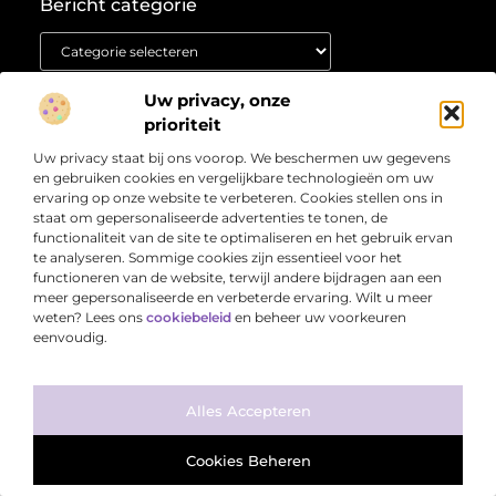
Bericht categorie
Onze informatie
Uw privacy, onze
prioriteit
Koop backlinks: Wat je moet weten voordat je investeert in linkbuilding
Linkbuilding en geld verdienen: jouw weg naar online inkomsten
Uw privacy staat bij ons voorop. We beschermen uw gegevens
Over
“Jouw Startpunt voor Informatie en Inspiratie”
Duik in
Bedrijf
en gebruiken cookies en vergelijkbare technologieën om uw
pakkende artikelen, frisse perspectieven en inhoud die
ervaring op onze website te verbeteren. Cookies stellen ons in
écht iets toevoegt. Welkom bij Web-Raketa.nl – dé plek
staat om gepersonaliseerde advertenties te tonen, de
voor inzichten die blijven hangen.
functionaliteit van de site te optimaliseren en het gebruik ervan
te analyseren. Sommige cookies zijn essentieel voor het
functioneren van de website, terwijl andere bijdragen aan een
meer gepersonaliseerde en verbeterde ervaring. Wilt u meer
weten? Lees ons
cookiebeleid
en beheer uw voorkeuren
eenvoudig.
@2025 www.web-raketa.nl. All Right Reserved.
Ga Naar Bo
Alles Accepteren
Cookies Beheren