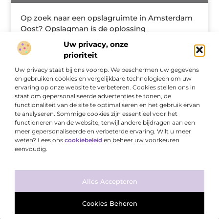
Op zoek naar een opslagruimte in Amsterdam
Oost? Opslagman is de oplossing
Op zoek naar een opslagruimte in Amsterdam Oost?
Uw privacy, onze
Dan maken wij van Opslagman de zoektocht voor u
prioriteit
heel eenvoudig en simpel. U kunt namelijk een
Uw privacy staat bij ons voorop. We beschermen uw gegevens
opslagruimte huren in Diemen. In
en gebruiken cookies en vergelijkbare technologieën om uw
ervaring op onze website te verbeteren. Cookies stellen ons in
staat om gepersonaliseerde advertenties te tonen, de
COMPUTERS / SHOPPING
functionaliteit van de site te optimaliseren en het gebruik ervan
te analyseren. Sommige cookies zijn essentieel voor het
functioneren van de website, terwijl andere bijdragen aan een
meer gepersonaliseerde en verbeterde ervaring. Wilt u meer
weten? Lees ons
cookiebeleid
en beheer uw voorkeuren
eenvoudig.
Ga Naar Bo
Alles Accepteren
Cookies Beheren
Verf je kleding