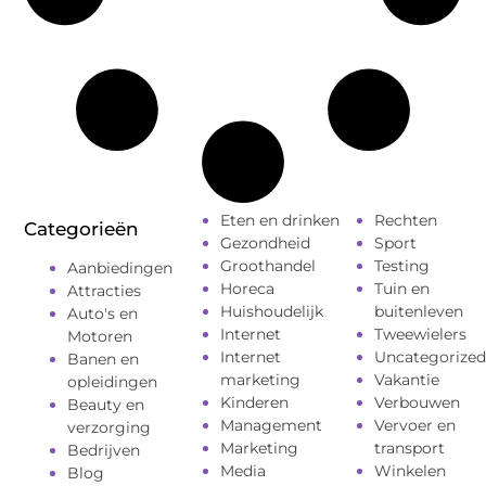
Eten en drinken
Rechten
Categorieën
Gezondheid
Sport
Groothandel
Testing
Aanbiedingen
Horeca
Tuin en
Attracties
Huishoudelijk
buitenleven
Auto's en
Internet
Tweewielers
Motoren
Internet
Uncategorized
Banen en
marketing
Vakantie
opleidingen
Kinderen
Verbouwen
Beauty en
Management
Vervoer en
verzorging
Marketing
transport
Bedrijven
Media
Winkelen
Blog