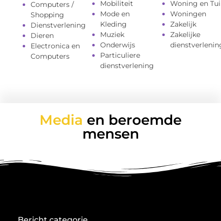
Mobiliteit
Woning en Tui
Computers /
Mode en
Woningen
Shopping
Kleding
Zakelijk
Dienstverlening
Muziek
Zakelijke
Dieren
Onderwijs
dienstverlenin
Electronica en
Particuliere
Computers
dienstverlening
Media
en beroemde
mensen
Bericht categorie