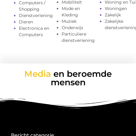
Mobiliteit
Woning en Tui
Computers /
Mode en
Woningen
Shopping
Kleding
Zakelijk
Dienstverlening
Muziek
Zakelijke
Dieren
Onderwijs
dienstverlenin
Electronica en
Particuliere
Computers
dienstverlening
Media
en beroemde
mensen
Bericht categorie