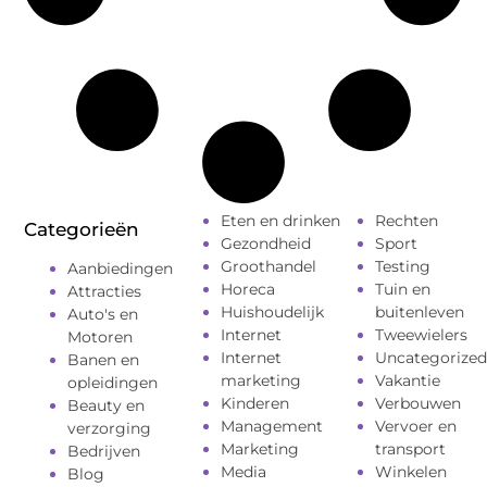
Eten en drinken
Rechten
Categorieën
Gezondheid
Sport
Groothandel
Testing
Aanbiedingen
Horeca
Tuin en
Attracties
Huishoudelijk
buitenleven
Auto's en
Internet
Tweewielers
Motoren
Internet
Uncategorized
Banen en
marketing
Vakantie
opleidingen
Kinderen
Verbouwen
Beauty en
Management
Vervoer en
verzorging
Marketing
transport
Bedrijven
Media
Winkelen
Blog