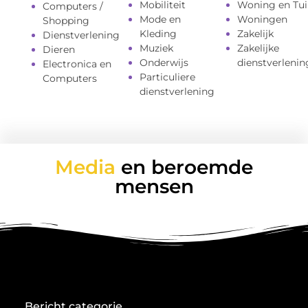
Mobiliteit
Woning en Tui
Computers /
Mode en
Woningen
Shopping
Kleding
Zakelijk
Dienstverlening
Muziek
Zakelijke
Dieren
Onderwijs
dienstverlenin
Electronica en
Particuliere
Computers
dienstverlening
Media
en beroemde
mensen
Bericht categorie