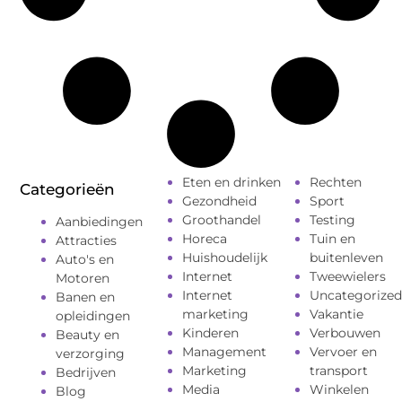
Eten en drinken
Rechten
Categorieën
Gezondheid
Sport
Groothandel
Testing
Aanbiedingen
Horeca
Tuin en
Attracties
Huishoudelijk
buitenleven
Auto's en
Internet
Tweewielers
Motoren
Internet
Uncategorized
Banen en
marketing
Vakantie
opleidingen
Kinderen
Verbouwen
Beauty en
Management
Vervoer en
verzorging
Marketing
transport
Bedrijven
Media
Winkelen
Blog