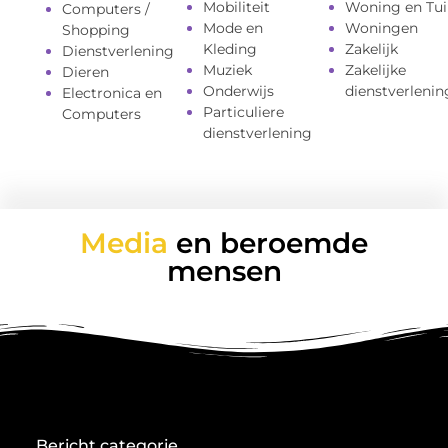
Mobiliteit
Woning en Tui
Computers /
Mode en
Woningen
Shopping
Kleding
Zakelijk
Dienstverlening
Muziek
Zakelijke
Dieren
Onderwijs
dienstverlenin
Electronica en
Particuliere
Computers
dienstverlening
Media
en beroemde
mensen
Bericht categorie