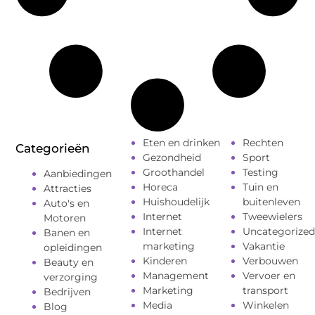
Eten en drinken
Rechten
Categorieën
Gezondheid
Sport
Groothandel
Testing
Aanbiedingen
Horeca
Tuin en
Attracties
Huishoudelijk
buitenleven
Auto's en
Internet
Tweewielers
Motoren
Internet
Uncategorized
Banen en
marketing
Vakantie
opleidingen
Kinderen
Verbouwen
Beauty en
Management
Vervoer en
verzorging
Marketing
transport
Bedrijven
Media
Winkelen
Blog