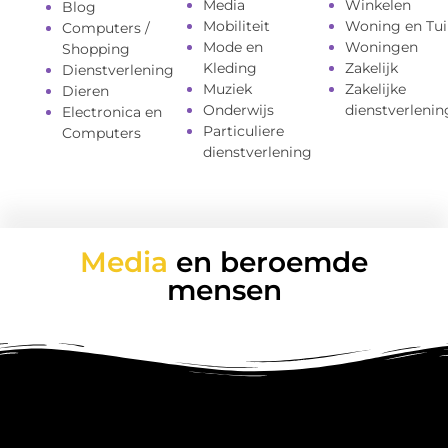
Media
Winkelen
Blog
Mobiliteit
Woning en Tui
Computers /
Mode en
Woningen
Shopping
Kleding
Zakelijk
Dienstverlening
Muziek
Zakelijke
Dieren
Onderwijs
dienstverlenin
Electronica en
Particuliere
Computers
dienstverlening
Media
en beroemde
mensen