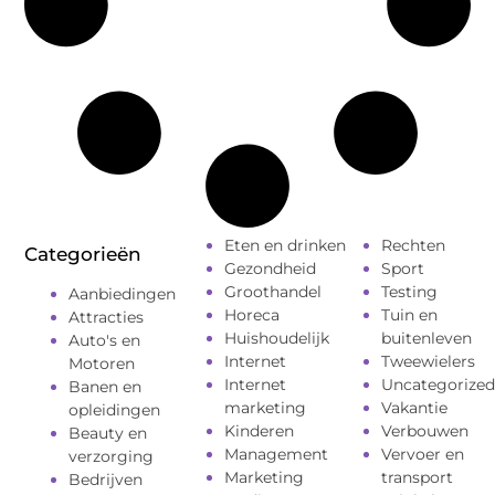
Eten en drinken
Rechten
Categorieën
Gezondheid
Sport
Groothandel
Testing
Aanbiedingen
Horeca
Tuin en
Attracties
Huishoudelijk
buitenleven
Auto's en
Internet
Tweewielers
Motoren
Internet
Uncategorized
Banen en
marketing
Vakantie
opleidingen
Kinderen
Verbouwen
Beauty en
Management
Vervoer en
verzorging
Marketing
transport
Bedrijven