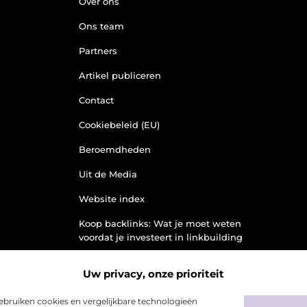
Over ons
Ons team
Partners
Artikel publiceren
Contact
Cookiebeleid (EU)
Beroemdheden
Uit de Media
Website index
Koop backlinks: Wat je moet weten
voordat je investeert in linkbuilding
Linkbuilding en geld verdienen:
Uw privacy, onze prioriteit
jouw weg naar online inkomsten
bruiken cookies en vergelijkbare technologieën