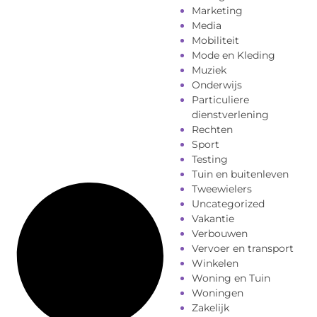
Marketing
Media
Mobiliteit
Mode en Kleding
Muziek
Onderwijs
Particuliere
dienstverlening
Rechten
Sport
Testing
Tuin en buitenleven
Tweewielers
Uncategorized
Vakantie
Verbouwen
Vervoer en transport
Winkelen
Woning en Tuin
Woningen
Zakelijk