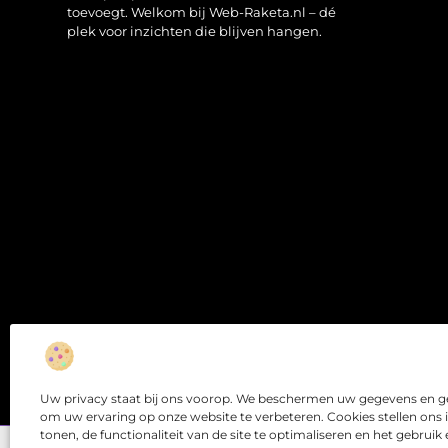
toevoegt. Welkom bij Web-Raketa.nl – dé
plek voor inzichten die blijven hangen.
Uw privacy staat bij ons voorop. We beschermen uw gegevens en ge
om uw ervaring op onze website te verbeteren. Cookies stellen ons 
tonen, de functionaliteit van de site te optimaliseren en het gebrui