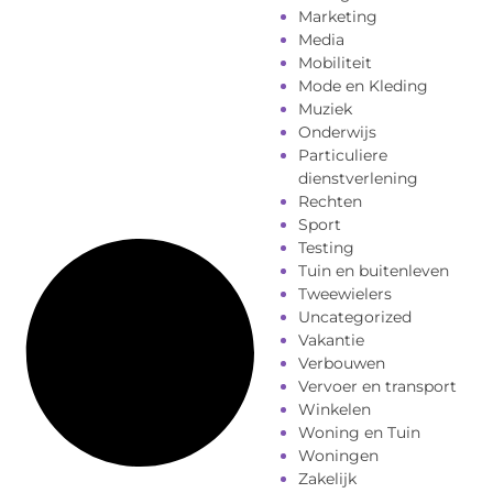
Marketing
Media
Mobiliteit
Mode en Kleding
Muziek
Onderwijs
Particuliere
dienstverlening
Rechten
Sport
Testing
Tuin en buitenleven
Tweewielers
Uncategorized
Vakantie
Verbouwen
Vervoer en transport
Winkelen
Woning en Tuin
Woningen
Zakelijk