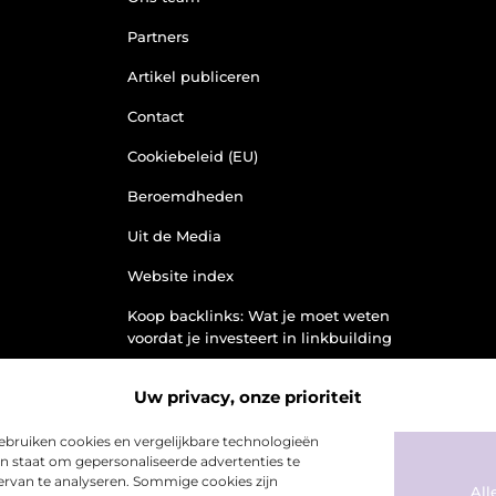
Partners
Artikel publiceren
Contact
Cookiebeleid (EU)
Beroemdheden
Uit de Media
Website index
Koop backlinks: Wat je moet weten
voordat je investeert in linkbuilding
Linkbuilding en geld verdienen:
Uw privacy, onze prioriteit
jouw weg naar online inkomsten
bruiken cookies en vergelijkbare technologieën
in staat om gepersonaliseerde advertenties te
k ervan te analyseren. Sommige cookies zijn
All