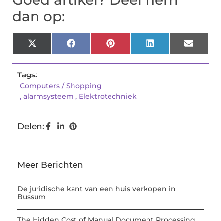
dan op:
X
Facebook
Pinterest
LinkedIn
Email
(Twitter)
Tags:
Computers / Shopping
,
alarmsysteem
,
Elektrotechniek
Delen:
Meer Berichten
De juridische kant van een huis verkopen in
Bussum
The Hidden Cost of Manual Document Processing