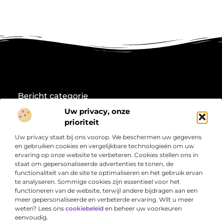
Bericht categorie
Uw privacy, onze
prioriteit
Onze informatie
Uw privacy staat bij ons voorop. We beschermen uw gegevens
en gebruiken cookies en vergelijkbare technologieën om uw
Koop backlinks: Wat je moet weten voordat je investeert in linkbuilding
Linkbuilding en geld verdienen: jouw weg naar online inkomsten
ervaring op onze website te verbeteren. Cookies stellen ons in
staat om gepersonaliseerde advertenties te tonen, de
Over
“Jouw Startpunt voor Informatie en Inspiratie”
Duik in
functionaliteit van de site te optimaliseren en het gebruik ervan
Bedrijf
pakkende artikelen, frisse perspectieven en inhoud die
te analyseren. Sommige cookies zijn essentieel voor het
écht iets toevoegt. Welkom bij Web-Raketa.nl – dé plek
functioneren van de website, terwijl andere bijdragen aan een
voor inzichten die blijven hangen.
meer gepersonaliseerde en verbeterde ervaring. Wilt u meer
weten? Lees ons
cookiebeleid
en beheer uw voorkeuren
eenvoudig.