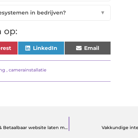
jesystemen in bedrijven?
▼
 op:
erest
LinkedIn
Email
ing
,
camerainstallatie
Website laten maken Den Haag Snel, Gemakkelijk & Betaalbaar website laten maken
Vakkundige inte