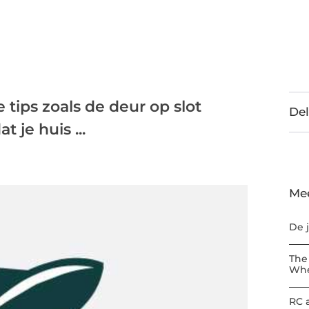
 tips zoals de deur op slot
Del
 je huis ...
Me
De 
The
Whe
RC 