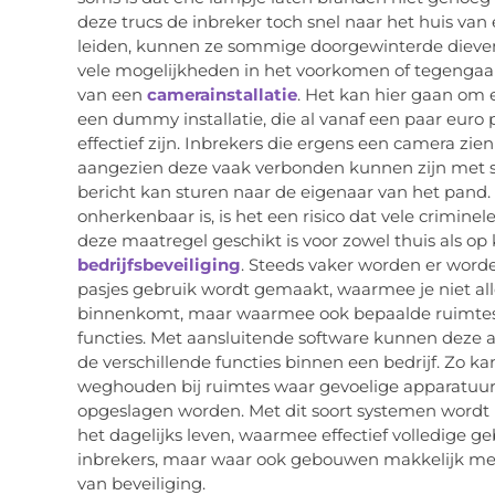
deze trucs de inbreker toch snel naar het huis va
leiden, kunnen ze sommige doorgewinterde dieven 
vele mogelijkheden in het voorkomen of tegengaan
van een
camerainstallatie
. Het kan hier gaan om 
een dummy installatie, die al vanaf een paar euro 
effectief zijn. Inbrekers die ergens een camera zien
aangezien deze vaak verbonden kunnen zijn met s
bericht kan sturen naar de eigenaar van het pand.
onherkenbaar is, is het een risico dat vele crimine
deze maatregel geschikt is voor zowel thuis als op
bedrijfsbeveiliging
. Steeds vaker worden er wor
pasjes gebruik wordt gemaakt, waarmee je niet all
binnenkomt, maar waarmee ook bepaalde ruimtes
functies. Met aansluitende software kunnen deze a
de verschillende functies binnen een bedrijf. Zo 
weghouden bij ruimtes waar gevoelige apparatuur 
opgeslagen worden. Met dit soort systemen wordt 
het dagelijks leven, waarmee effectief volledig
inbrekers, maar waar ook gebouwen makkelijk me
van beveiliging.