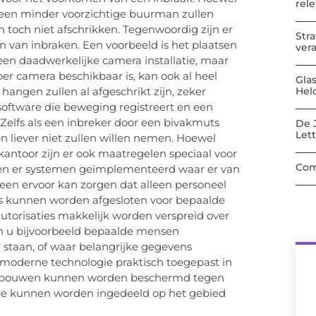
rel
n een minder voorzichtige buurman zullen
toch niet afschrikken. Tegenwoordig zijn er
Str
 van inbraken. Een voorbeeld is het plaatsen
ver
een daadwerkelijke camera installatie, maar
per camera beschikbaar is, kan ook al heel
Gla
Hel
 hangen zullen al afgeschrikt zijn, zeker
oftware die beweging registreert en een
 Zelfs als een inbreker door een bivakmuts
De 
Let
len liever niet zullen willen nemen. Hoewel
 kantoor zijn er ook maatregelen speciaal voor
Com
den er systemen geïmplementeerd waar er van
een ervoor kan zorgen dat alleen personeel
 kunnen worden afgesloten voor bepaalde
utorisaties makkelijk worden verspreid over
kan u bijvoorbeeld bepaalde mensen
staan, of waar belangrijke gegevens
moderne technologie praktisch toegepast in
e gebouwen kunnen worden beschermd tegen
e kunnen worden ingedeeld op het gebied