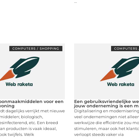
...
COMPUTERS / SHOPPING
COMPUTERS 
hoonmaakmiddelen voor een
Een gebruiksvriendelijke we
woning
jouw onderneming is een m
t dagelijks verrijkt met nieuwe
Digitalisering en modernisering
ddelen; biologisch,
veel ondernemingen niet allee
esinfecterend, etc. Een breed
werkwijze die efficiëntie zou m
an producten is vaak ideaal,
stimuleren, maar ook het klant
ok twijfels. Welk
verloopt steeds vaker via