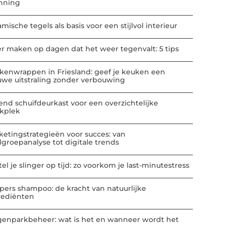
nning
mische tegels als basis voor een stijlvol interieur
er maken op dagen dat het weer tegenvalt: 5 tips
kenwrappen in Friesland: geef je keuken een
uwe uitstraling zonder verbouwing
end schuifdeurkast voor een overzichtelijke
kplek
ketingstrategieën voor succes: van
lgroepanalyse tot digitale trends
el je slinger op tijd: zo voorkom je last-minutestress
pers shampoo: de kracht van natuurlijke
rediënten
enparkbeheer: wat is het en wanneer wordt het