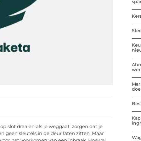
spa
Kera
Sfe
Keu
nie
Ahr
wer
Mar
doe
Best
Kap
ing
 op slot draaien als je weggaat, zorgen dat je
 geen sleutels in de deur laten zitten. Maar
Wag
 voor het voorkomen van een inbraak. Hoewel