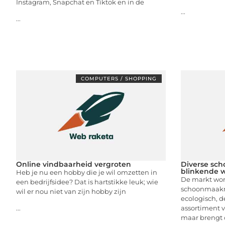
Instagram, Snapchat en Tiktok en in de
...
...
COMPUTERS / SHOPPING
Online vindbaarheid vergroten
Diverse sc
blinkende 
Heb je nu een hobby die je wil omzetten in
De markt word
een bedrijfsidee? Dat is hartstikke leuk; wie
schoonmaakmi
wil er nou niet van zijn hobby zijn
ecologisch, d
assortiment v
...
maar brengt o