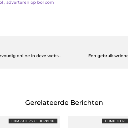
ol
,
adverteren op bol com
Bestel kwalitatief hoogstaande fietsonderdelen eenvoudig online in deze webshop
Een gebruiksvrien
Gerelateerde Berichten
COMPUTERS / SHOPPING
COMPUTERS 