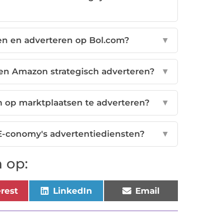
pen en adverteren op Bol.com?
▼
en Amazon strategisch adverteren?
▼
m op marktplaatsen te adverteren?
▼
-conomy's advertentiediensten?
▼
 op:
erest
LinkedIn
Email