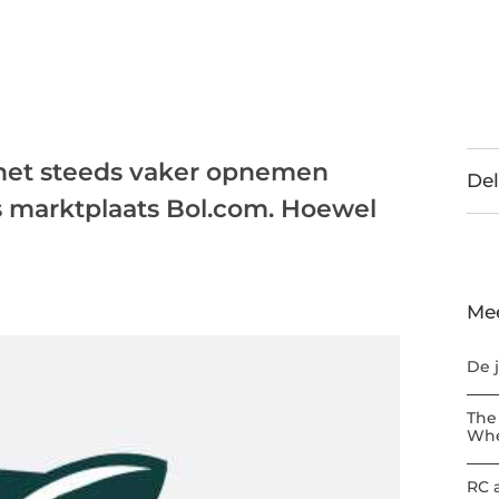
 het steeds vaker opnemen
Del
s marktplaats Bol.com. Hoewel
Me
De 
The
Whe
RC 