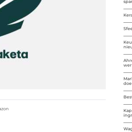
spa
Kera
Sfe
Keu
nie
Ahr
wer
Mar
doe
Best
azon
Kap
ing
Wag