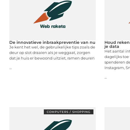
De innovatieve inbraakpreventie van nu
Houd rekeni
je data
Je kent het wel, de gebruikelijke tips zoals de
Het aantal int
deur op slot draaien als je weggaat, zorgen
dagelijks toe
dat je huis er bewoond uitziet, ramen deuren
spenderen de 
Instagram, Sn
...
...
COMPUTERS / SHOPPING