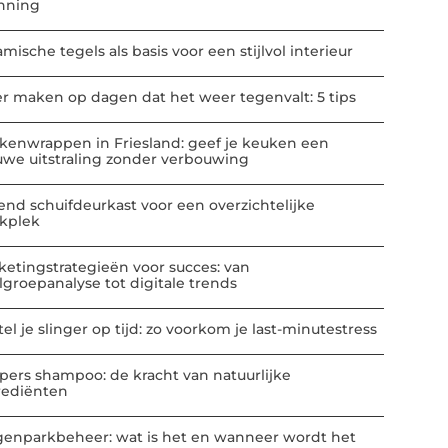
nning
mische tegels als basis voor een stijlvol interieur
er maken op dagen dat het weer tegenvalt: 5 tips
kenwrappen in Friesland: geef je keuken een
uwe uitstraling zonder verbouwing
end schuifdeurkast voor een overzichtelijke
kplek
ketingstrategieën voor succes: van
lgroepanalyse tot digitale trends
el je slinger op tijd: zo voorkom je last-minutestress
pers shampoo: de kracht van natuurlijke
rediënten
enparkbeheer: wat is het en wanneer wordt het