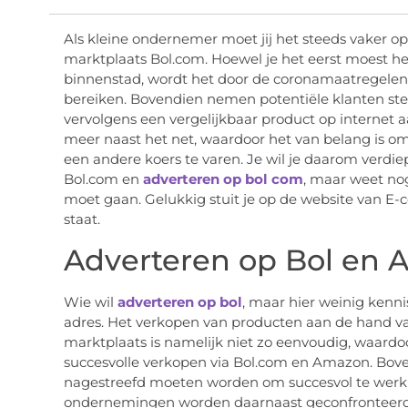
Als kleine ondernemer moet jij het steeds vaker 
marktplaats Bol.com. Hoewel je het eerst moest he
binnenstad, wordt het door de coronamaatregelen 
bereiken. Bovendien nemen potentiële klanten ste
vervolgens een vergelijkbaar product op internet a
meer naast het net, waardoor het van belang is o
een andere koers te varen. Je wil je daarom verdi
Bol.com en
adverteren op bol com
, maar weet nog
moet gaan. Gelukkig stuit je op de website van E-
staat.
Adverteren op Bol en
Wie wil
adverteren op bol
, maar hier weinig kennis
adres. Het verkopen van producten aan de hand va
marktplaats is namelijk niet zo eenvoudig, waardoor
succesvolle verkopen via Bol.com en Amazon. Bove
nagestreefd moeten worden om succesvol te werk 
ondernemingen worden daarnaast geconfronteerd