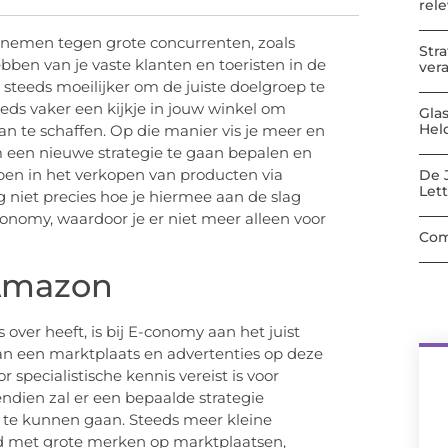
rel
opnemen tegen grote concurrenten, zoals
Str
bben van je vaste klanten en toeristen in de
ver
steeds moeilijker om de juiste doelgroep te
eds vaker een kijkje in jouw winkel om
Gla
Hel
an te schaffen. Op die manier vis je meer en
m een nieuwe strategie te gaan bepalen en
epen in het verkopen van producten via
De 
Let
 niet precies hoe je hiermee aan de slag
conomy, waardoor je er niet meer alleen voor
Com
 Amazon
 over heeft, is bij E-conomy aan het juist
n een marktplaats en advertenties op deze
 specialistische kennis vereist is voor
ndien zal er een bepaalde strategie
te kunnen gaan. Steeds meer kleine
 met grote merken op marktplaatsen,