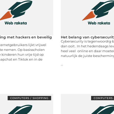
ng met hackers en beveilig
Het belang van cybersecurit
Cybersecurity is tegenwoordig b
ernetgebruikers lijkt vrijwel
dan ooit . In het hedendaags l
 te nemen. Op basisscholen
heel veel online en daar moet
kinderen hun vrije tijd op
natuurlijk de juiste beschermi
apchat en Tiktok en in de
...
COMPUTERS / SHOPPING
COMPUTERS 