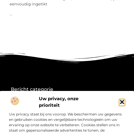
eenvoudig ingetikt
...
Bericht categorie
Uw privacy, onze
prioriteit
Onze informatie
Uw privacy staat bij ons voorop. We beschermen uw gegevens
en gebruiken cookies en vergelijkbare technologieën om uw
Koop backlinks: Wat je moet weten voordat je investeert in linkbuilding
Linkbuilding en geld verdienen: jouw weg naar online inkomsten
ervaring op onze website te verbeteren. Cookies stellen ons in
staat om gepersonaliseerde advertenties te tonen, de
Over
“Jouw Startpunt voor Informatie en Inspiratie”
Duik in