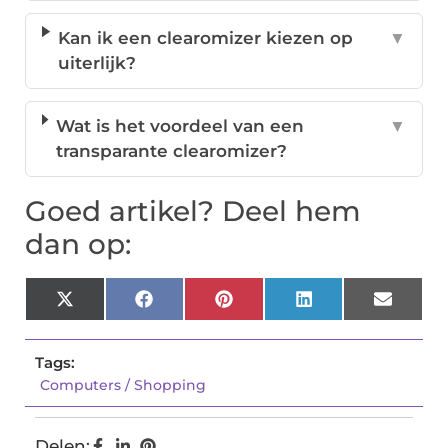
Kan ik een clearomizer kiezen op
▼
uiterlijk?
Wat is het voordeel van een
▼
transparante clearomizer?
Goed artikel? Deel hem
dan op:
X
Facebook
Pinterest
LinkedIn
Email
(Twitter)
Tags:
Computers / Shopping
Delen: