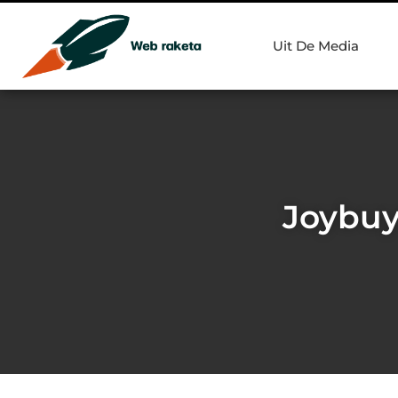
Uit De Media
Joybuy