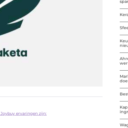
spa
Kera
Sfe
Keu
nie
Ahr
wer
Mar
doe
Best
Kap
ing
Joybuy ervaringen zijn:
Wag