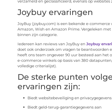
verzameld en geclassificeerd, evenals op websites z
Joybuy ervaringen
JoyBuy (joybuy.com) is een bekende e-commerce w
Amazon, Wish en Amazon Prime. Vergeleken met zi
binnen zijn categorie.
Iedereen kan reviews van JoyBuy en
Joybuy ervar
doet ook onderzoek om vragen te beantwoorden en 
heeft ons team ongeveer 90 uur besteed aan het 
e-commerce winkels op basis van 380 datapunten, zo
volledige criterialijst).
De sterke punten volg
ervaringen zijn:
Biedt websitebeveiliging en privacygegevens
Biedt geld-terug-garantiegegevens aan