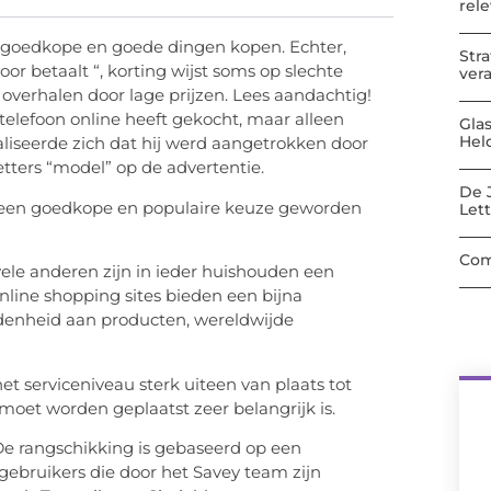
rel
al goedkope en goede dingen kopen. Echter,
Str
or betaalt “, korting wijst soms op slechte
ver
t overhalen door lage prijzen. Lees aandachtig!
telefoon online heeft gekocht, maar alleen
Gla
Hel
aliseerde zich dat hij werd aangetrokken door
tters “model” op de advertentie.
De 
en een goedkope en populaire keuze geworden
Let
Com
ele anderen zijn in ieder huishouden een
nline shopping sites bieden een bijna
denheid aan producten, wereldwijde
t serviceniveau sterk uiteen van plaats tot
 moet worden geplaatst zeer belangrijk is.
. De rangschikking is gebaseerd op een
ebruikers die door het Savey team zijn