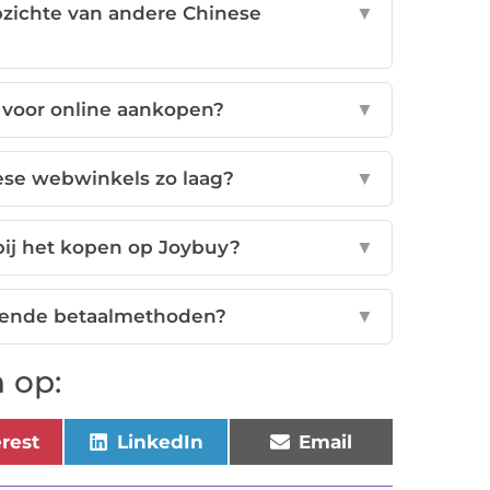
pzichte van andere Chinese
▼
 voor online aankopen?
▼
nese webwinkels zo laag?
▼
 bij het kopen op Joybuy?
▼
llende betaalmethoden?
▼
 op:
erest
LinkedIn
Email