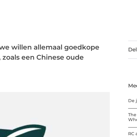
n we willen allemaal goedkope
Del
 zoals een Chinese oude
Me
De 
The
Whe
RC 