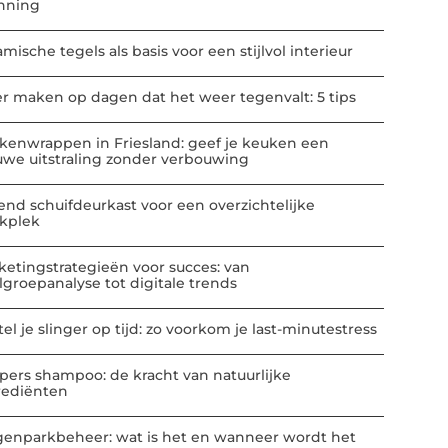
nning
mische tegels als basis voor een stijlvol interieur
er maken op dagen dat het weer tegenvalt: 5 tips
kenwrappen in Friesland: geef je keuken een
uwe uitstraling zonder verbouwing
end schuifdeurkast voor een overzichtelijke
kplek
ketingstrategieën voor succes: van
lgroepanalyse tot digitale trends
el je slinger op tijd: zo voorkom je last-minutestress
pers shampoo: de kracht van natuurlijke
rediënten
enparkbeheer: wat is het en wanneer wordt het